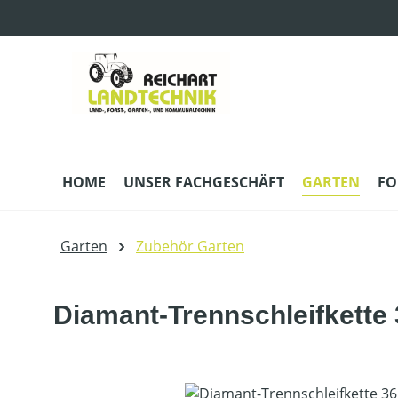
m Hauptinhalt springen
Zur Suche springen
Zur Hauptnavigation springen
HOME
UNSER FACHGESCHÄFT
GARTEN
FO
Garten
Zubehör Garten
Diamant-Trennschleifkett
Bildergalerie überspringen