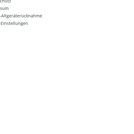
chutz
ssum
o-Altgeräterücknahme
Einstellungen