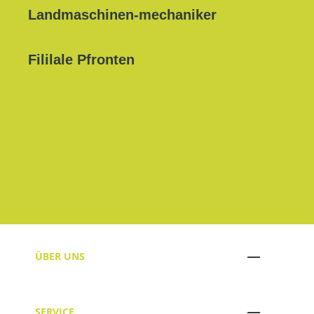
Landmaschinen-mechaniker
Fililale Pfronten
ÜBER UNS
SERVICE