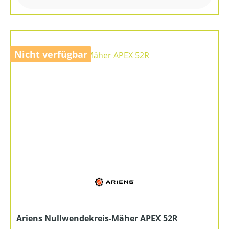
Nicht verfügbar
Ariens Nullwendekreis-Mäher APEX 52R