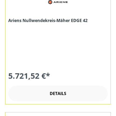
Ariens Nullwendekreis-Mäher EDGE 42
5.721,52 €*
DETAILS