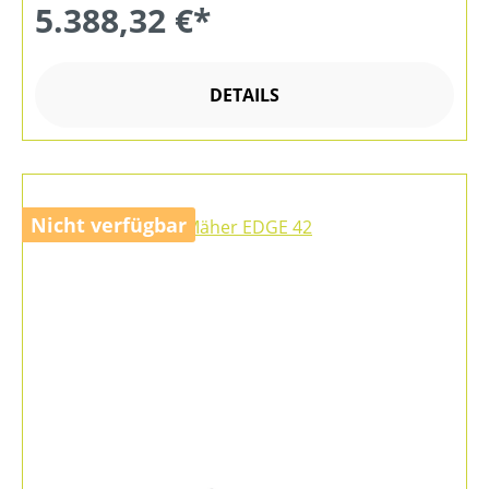
5.388,32 €*
DETAILS
Nicht verfügbar