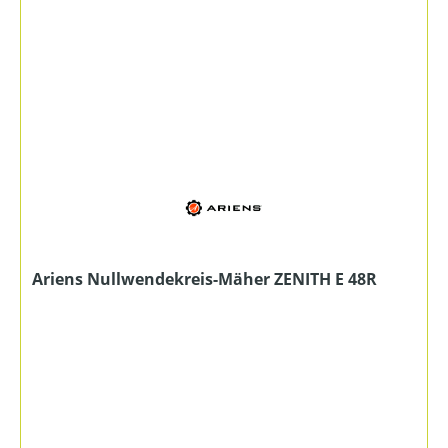
Ariens Nullwendekreis-Mäher ZENITH E 48R