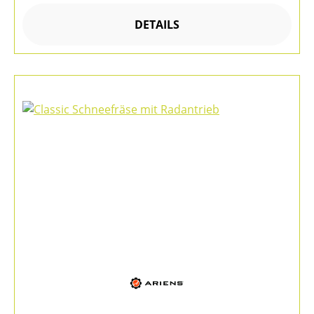
DETAILS