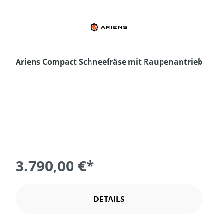
Ariens Compact Schneefräse mit Raupenantrieb
3.790,00 €*
DETAILS