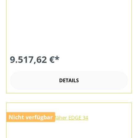
9.517,62 €*
DETAILS
Nicht verfügbar