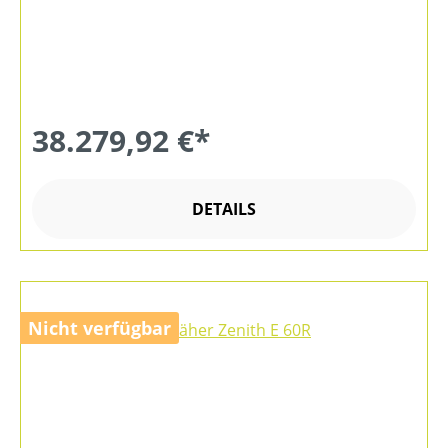
38.279,92 €*
DETAILS
Nicht verfügbar