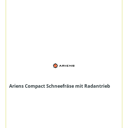
Ariens Compact Schneefräse mit Radantrieb