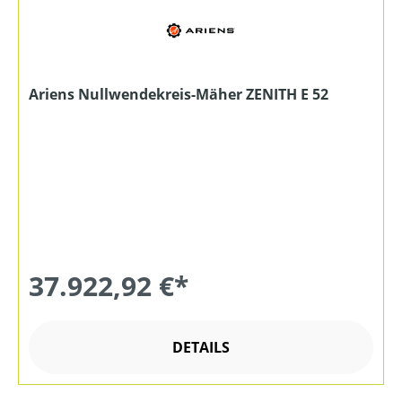
Ariens Nullwendekreis-Mäher ZENITH E 52
37.922,92 €*
DETAILS