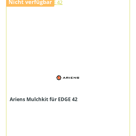
Nicht verfügbar
Ariens Mulchkit für EDGE 42