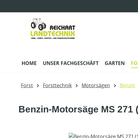
m Hauptinhalt springen
Zur Suche springen
Zur Hauptnavigation springen
HOME
UNSER FACHGESCHÄFT
GARTEN
FO
Forst
Forsttechnik
Motorsägen
Benzin
Benzin-Motorsäge MS 271 (
Bildergalerie überspringen