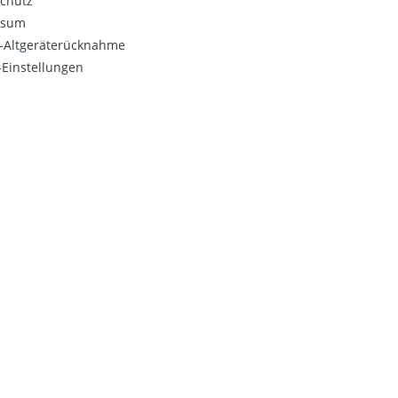
chutz
ssum
o-Altgeräterücknahme
Einstellungen