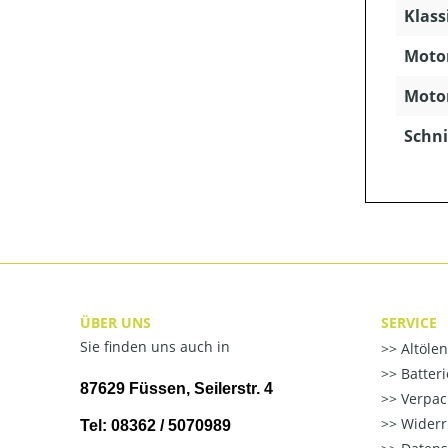
Klass
Motor
Motor
Schni
ÜBER UNS
SERVICE
Sie finden uns auch in
Altöle
Batter
87629 Füssen, Seilerstr. 4
Verpac
Widerr
Tel: 08362 / 5070989