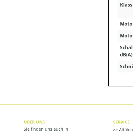
Klass
Motor
Motor
Schal
dB(A)
Schni
ÜBER UNS
SERVICE
Sie finden uns auch in
Altöle