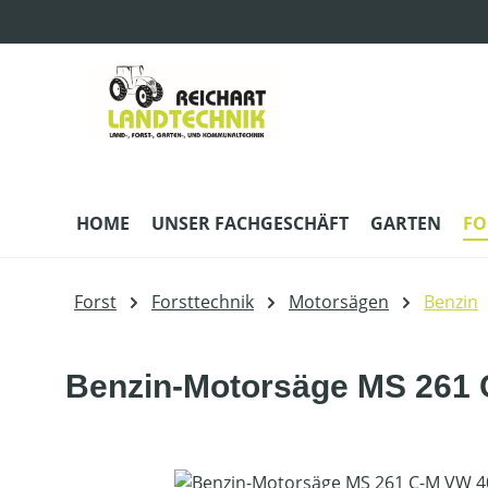
m Hauptinhalt springen
Zur Suche springen
Zur Hauptnavigation springen
HOME
UNSER FACHGESCHÄFT
GARTEN
FO
Forst
Forsttechnik
Motorsägen
Benzin
Benzin-Motorsäge MS 261 
Bildergalerie überspringen