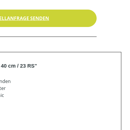
ELLANFRAGE SENDEN
40 cm / 23 RS"
änden
ter
ic