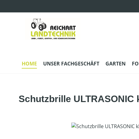
m Hauptinhalt springen
Zur Suche springen
Zur Hauptnavigation springen
HOME
UNSER FACHGESCHÄFT
GARTEN
FO
Schutzbrille ULTRASONIC k
Bildergalerie überspringen