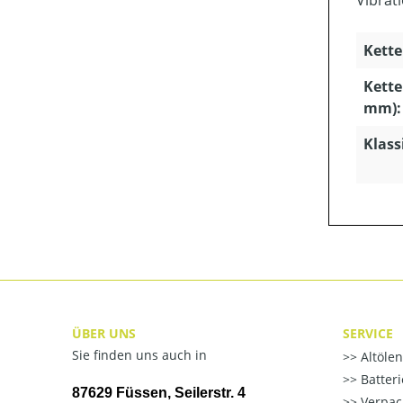
Vibrat
Kette
Kette
mm):
Klass
ÜBER UNS
SERVICE
Sie finden uns auch in
Altöle
Batter
87629 Füssen, Seilerstr. 4
Verpac