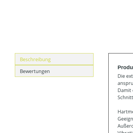
Beschreibung
Produ
Bewertungen
Die ex
anspru
Damit 
Schnit
Hartme
Geeign
Außero