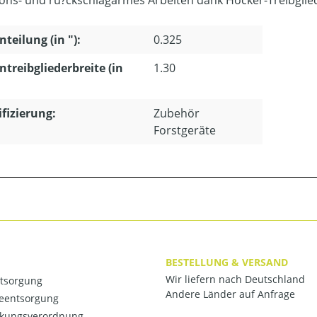
ions- und ru?ckschlagarmes Arbeiten dank Höcker-Treibglie
nteilung (in "):
0.325
ntreibgliederbreite (in
1.30
ifizierung:
Zubehör
Forstgeräte
BESTELLUNG & VERSAND
Wir liefern nach Deutschland
ntsorgung
Andere Länder auf Anfrage
ieentsorgung
kungsverordnung