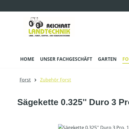
m Hauptinhalt springen
Zur Suche springen
Zur Hauptnavigation springen
HOME
UNSER FACHGESCHÄFT
GARTEN
FO
Forst
Zubehör Forst
Sägekette 0.325'' Duro 3 P
Bildergalerie überspringen