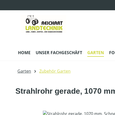
m Hauptinhalt springen
Zur Suche springen
Zur Hauptnavigation springen
HOME
UNSER FACHGESCHÄFT
GARTEN
FO
Garten
Zubehör Garten
Strahlrohr gerade, 1070 m
Bildergalerie überspringen