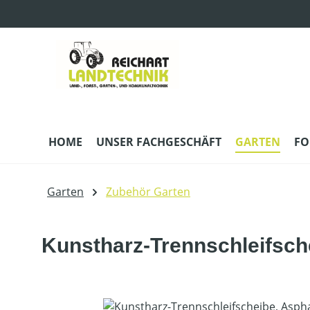
m Hauptinhalt springen
Zur Suche springen
Zur Hauptnavigation springen
HOME
UNSER FACHGESCHÄFT
GARTEN
FO
Garten
Zubehör Garten
Kunstharz-Trennschleifsch
Bildergalerie überspringen