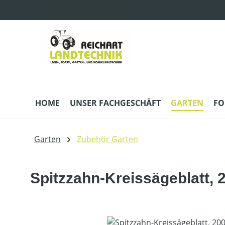
m Hauptinhalt springen
Zur Suche springen
Zur Hauptnavigation springen
HOME
UNSER FACHGESCHÄFT
GARTEN
FO
Garten
Zubehör Garten
Spitzzahn-Kreissägeblatt,
Bildergalerie überspringen