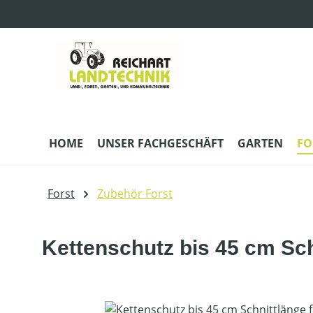
m Hauptinhalt springen
Zur Suche springen
Zur Hauptnavigation springen
HOME
UNSER FACHGESCHÄFT
GARTEN
FO
Forst
Zubehör Forst
Kettenschutz bis 45 cm Sch
Bildergalerie überspringen