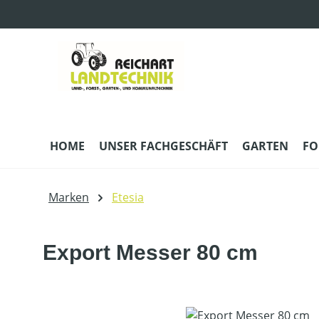
m Hauptinhalt springen
Zur Suche springen
Zur Hauptnavigation springen
HOME
UNSER FACHGESCHÄFT
GARTEN
FO
Marken
Etesia
Export Messer 80 cm
Bildergalerie überspringen