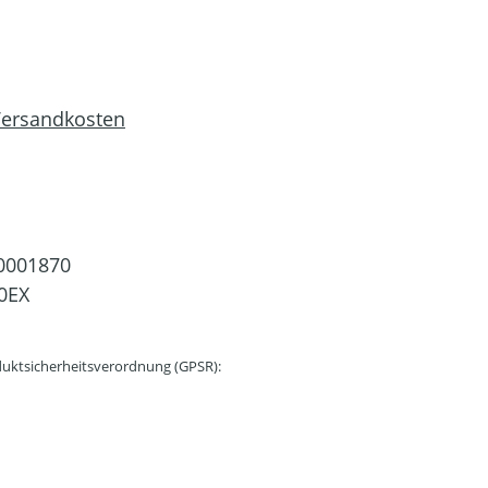
 Versandkosten
0001870
0EX
uktsicherheitsverordnung (GPSR):