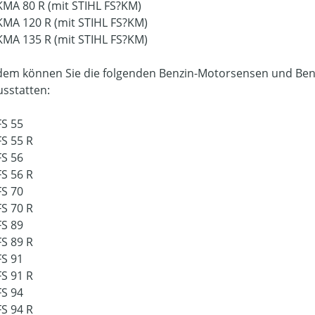
KMA 80 R (mit STIHL FS?KM)
KMA 120 R (mit STIHL FS?KM)
KMA 135 R (mit STIHL FS?KM)
em können Sie die folgenden Benzin-Motorsensen und Be
usstatten:
FS 55
FS 55 R
FS 56
FS 56 R
FS 70
FS 70 R
FS 89
FS 89 R
FS 91
FS 91 R
FS 94
FS 94 R