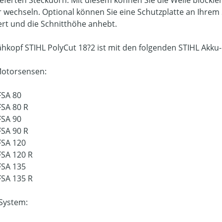
ieferten Steckdorn. Mit diesem können Sie die Welle block
 wechseln. Optional können Sie eine Schutzplatte an Ihrem 
ert und die Schnitthöhe anhebt.
hkopf STIHL PolyCut 18?2 ist mit den folgenden STIHL Ak
otorsensen:
FSA 80
FSA 80 R
FSA 90
FSA 90 R
FSA 120
FSA 120 R
FSA 135
FSA 135 R
System: