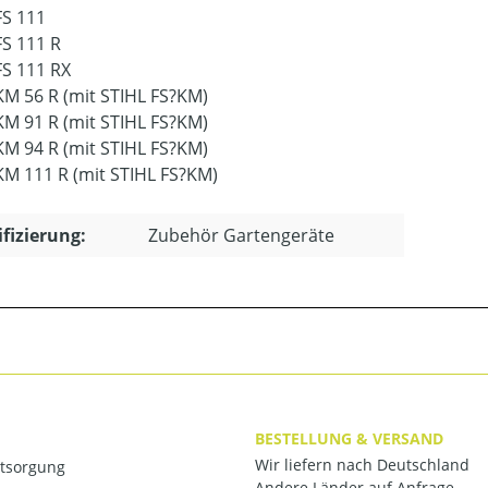
FS 111
FS 111 R
FS 111 RX
KM 56 R (mit STIHL FS?KM)
KM 91 R (mit STIHL FS?KM)
KM 94 R (mit STIHL FS?KM)
KM 111 R (mit STIHL FS?KM)
ifizierung:
Zubehör Gartengeräte
BESTELLUNG & VERSAND
Wir liefern nach Deutschland
ntsorgung
Andere Länder auf Anfrage