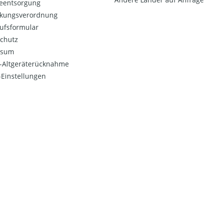
ieentsorgung
kungsverordnung
ufsformular
chutz
ssum
o-Altgeräterücknahme
Einstellungen