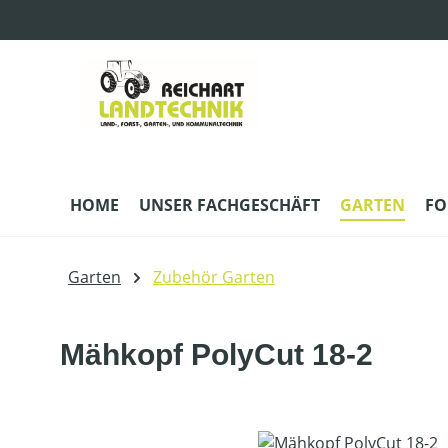
m Hauptinhalt springen
Zur Suche springen
Zur Hauptnavigation springen
HOME
UNSER FACHGESCHÄFT
GARTEN
FO
Garten
Zubehör Garten
Mähkopf PolyCut 18-2
Bildergalerie überspringen