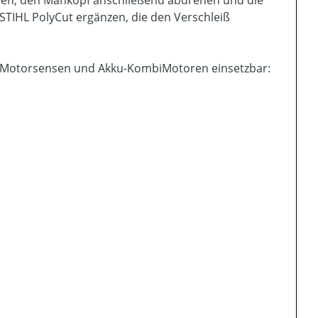
ieren, den Mähkopf anschließend abdrehen und die
STIHL PolyCut ergänzen, die den Verschleiß
ku-Motorsensen und Akku-KombiMotoren einsetzbar: