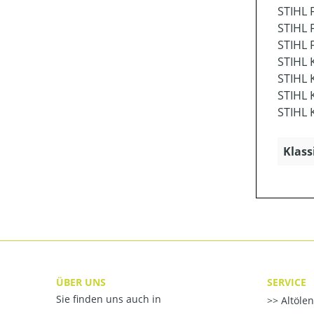
STIHL 
STIHL 
STIHL 
STIHL 
STIHL 
STIHL 
STIHL 
Klass
ÜBER UNS
SERVICE
Sie finden uns auch in
Altöle