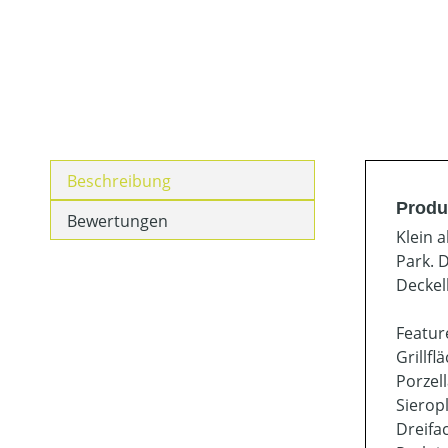
Beschreibung
Produ
Bewertungen
Klein 
Park. 
Deckel
Featur
Grillfl
Porzel
Sieropl
Dreifa