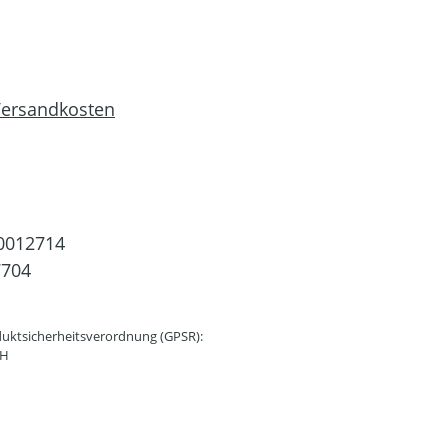
 Versandkosten
0012714
7704
uktsicherheitsverordnung (GPSR):
bH