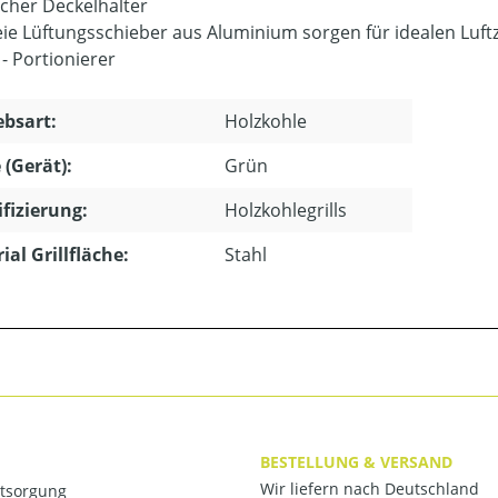
scher Deckelhalter
eie Lüftungsschieber aus Aluminium sorgen für idealen Luftz
 - Portionierer
ebsart:
Holzkohle
 (Gerät):
Grün
ifizierung:
Holzkohlegrills
ial Grillfläche:
Stahl
BESTELLUNG & VERSAND
Wir liefern nach Deutschland
ntsorgung