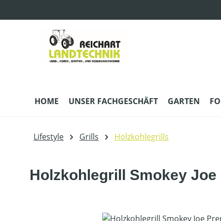
m Hauptinhalt springen
Zur Suche springen
Zur Hauptnavigation springen
HOME
UNSER FACHGESCHÄFT
GARTEN
FO
Lifestyle
Grills
Holzkohlegrills
Holzkohlegrill Smokey Jo
Bildergalerie überspringen