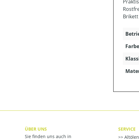
Prakti
Rostfr
Brikett
Betri
Farbe
Klass
Mater
ÜBER UNS
SERVICE
Sie finden uns auch in
Altöle