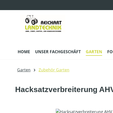
m Hauptinhalt springen
Zur Suche springen
Zur Hauptnavigation springen
HOME
UNSER FACHGESCHÄFT
GARTEN
FO
Garten
Zubehör Garten
Hacksatzverbreiterung AH
Bildergalerie überspringen