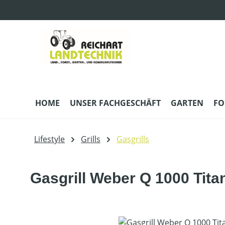
m Hauptinhalt springen
Zur Suche springen
Zur Hauptnavigation springen
HOME
UNSER FACHGESCHÄFT
GARTEN
FO
Lifestyle
Grills
Gasgrills
Gasgrill Weber Q 1000 Tita
Bildergalerie überspringen