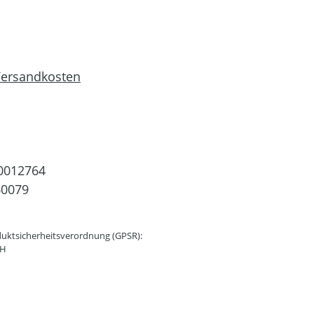
 Versandkosten
0012764
60079
uktsicherheitsverordnung (GPSR):
bH