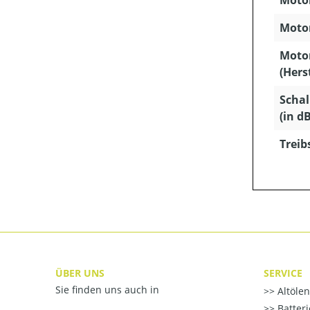
Motor
Motor
Moto
(Hers
Schal
(in dB
Treib
ÜBER UNS
SERVICE
Sie finden uns auch in
Altöle
Batter