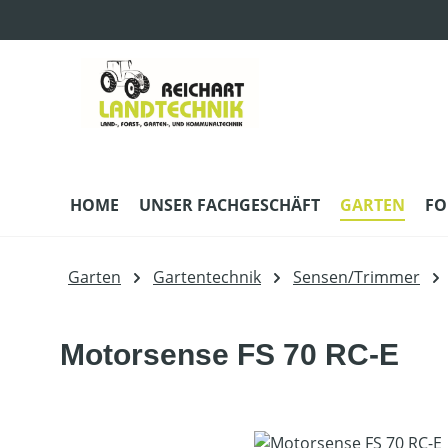
m Hauptinhalt springen
Zur Suche springen
Zur Hauptnavigation springen
HOME
UNSER FACHGESCHÄFT
GARTEN
FO
Garten
Gartentechnik
Sensen/Trimmer
Motorsense FS 70 RC-E
Bildergalerie überspringen