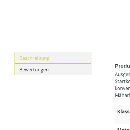
Beschreibung
Produ
Bewertungen
Ausges
Startk
konven
Mäharb
Klass