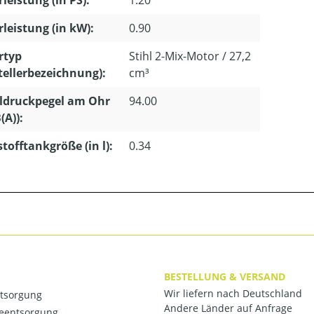
leistung (in PS):
1.20
leistung (in kW):
0.90
rtyp
Stihl 2-Mix-Motor / 27,2
tellerbezeichnung):
cm³
ldruckpegel am Ohr
94.00
(A)):
stofftankgröße (in l):
0.34
BESTELLUNG & VERSAND
Wir liefern nach Deutschland
ntsorgung
Andere Länder auf Anfrage
ieentsorgung