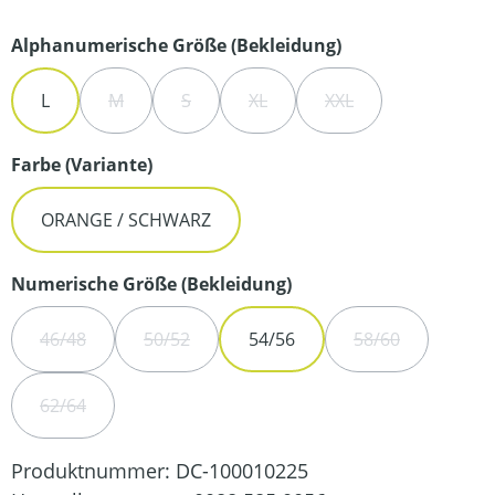
auswählen
Alphanumerische Größe (Bekleidung)
L
M
S
XL
XXL
(DIESE OPTION IST ZURZEIT NICHT VERFÜGBAR.)
(DIESE OPTION IST ZURZEIT NICHT VERFÜ
(DIESE OPTION IST ZURZEIT NIC
(DIESE OPTION IST Z
auswählen
Farbe (Variante)
ORANGE / SCHWARZ
auswählen
Numerische Größe (Bekleidung)
46/48
50/52
54/56
58/60
(DIESE OPTION IST ZURZEIT NICHT VERFÜGBAR.)
(DIESE OPTION IST ZURZEIT NICHT VERFÜGBA
(DIESE OPTION 
62/64
(DIESE OPTION IST ZURZEIT NICHT VERFÜGBAR.)
Produktnummer:
DC-100010225