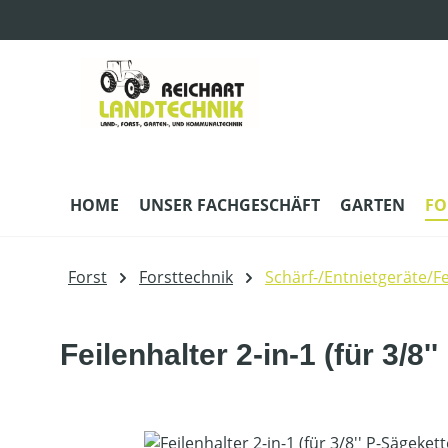
m Hauptinhalt springen
Zur Suche springen
Zur Hauptnavigation springen
HOME
UNSER FACHGESCHÄFT
GARTEN
FO
Forst
Forsttechnik
Schärf-/Entnietgeräte/Fe
Feilenhalter 2-in-1 (für 3/8
Bildergalerie überspringen