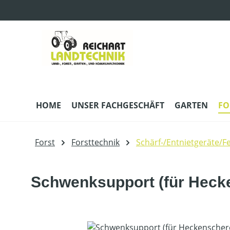
m Hauptinhalt springen
Zur Suche springen
Zur Hauptnavigation springen
HOME
UNSER FACHGESCHÄFT
GARTEN
FO
Forst
Forsttechnik
Schärf-/Entnietgeräte/Fe
Schwenksupport (für Hec
Bildergalerie überspringen