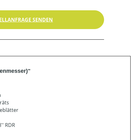
ELLANFRAGE SENDEN
renmesser)"
n
räts
eblätter
8'' RDR