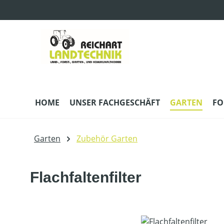
m Hauptinhalt springen
Zur Suche springen
Zur Hauptnavigation springen
HOME
UNSER FACHGESCHÄFT
GARTEN
FO
Garten
Zubehör Garten
Flachfaltenfilter
Bildergalerie überspringen