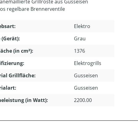
lanemaillierte Grillroste aus Gusseisen
los regelbare Brennerventile
ebsart:
Elektro
 (Gerät):
Grau
läche (in cm²):
1376
ifizierung:
Elektrogrills
ial Grillfläche:
Gusseisen
ialart:
Gusseisen
leistung (in Watt):
2200.00