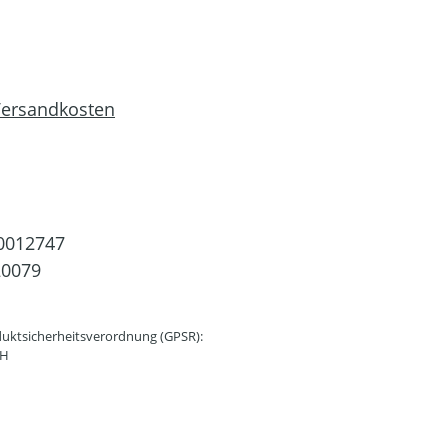
 Versandkosten
0012747
20079
uktsicherheitsverordnung (GPSR):
bH