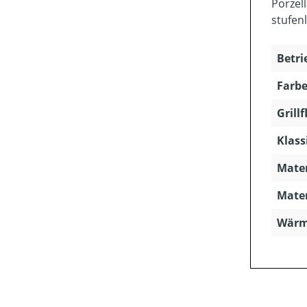
Porzel
stufen
Betri
Farbe
Grillf
Klass
Mater
Mater
Wärme