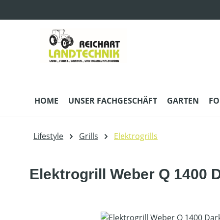
m Hauptinhalt springen
Zur Suche springen
Zur Hauptnavigation springen
HOME
UNSER FACHGESCHÄFT
GARTEN
FO
Lifestyle
Grills
Elektrogrills
Elektrogrill Weber Q 1400 
Bildergalerie überspringen