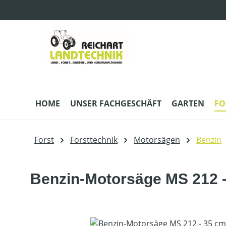
m Hauptinhalt springen
Zur Suche springen
Zur Hauptnavigation springen
HOME
UNSER FACHGESCHÄFT
GARTEN
FO
Forst
Forsttechnik
Motorsägen
Benzin
Benzin-Motorsäge MS 212 -
Bildergalerie überspringen