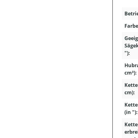
Betri
Farbe
Geeig
Sägek
"):
Hubr
cm³):
Kette
cm):
Kette
(in "):
Kette
erbrei