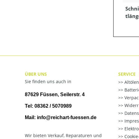
Schni
tläng
ÜBER UNS
SERVICE
Sie finden uns auch in
Altöle
Batter
87629 Füssen, Seilerstr. 4
Verpac
Widerr
Tel: 08362 / 5070989
Datens
Mail: info@reichart-fuessen.de
Impre
Elektr
Wir bieten Verkauf, Reparaturen und
Cookie-