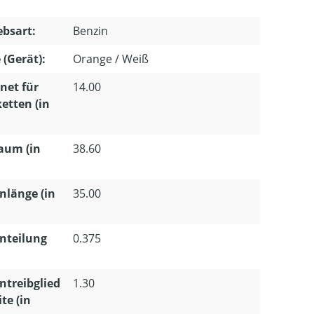
ebsart:
Benzin
 (Gerät):
Orange / Weiß
net für
14.00
etten (in
aum (in
38.60
nlänge (in
35.00
nteilung
0.375
ntreibglied
1.30
te (in