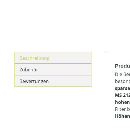
Beschreibung
Produ
Zubehör
Die Be
Bewertungen
besond
spars
MS 212
hohen 
Filter 
Höhen