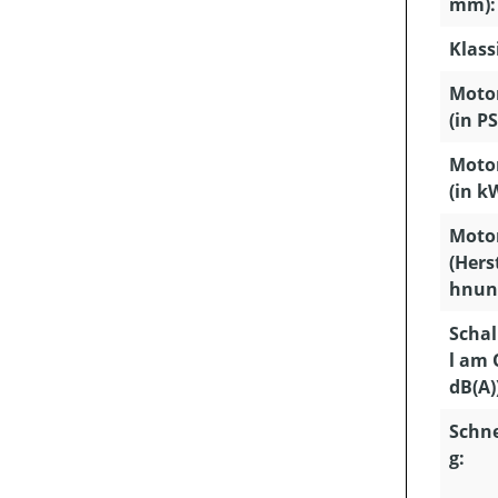
mm):
Klass
Motor
(in PS
Motor
(in k
Moto
(Hers
hnun
Schal
l am 
dB(A)
Schn
g: