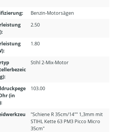
ifizierung:
Benzin-Motorsägen
leistung
2.50
):
leistung
1.80
W):
rtyp
Stihl 2-Mix-Motor
tellerbezeic
g):
ldruckpege
103.00
Ohr (in
):
eidwerkzeu
"Schiene R 35cm/14"" 1,3mm mit
STIHL Kette 63 PM3 Picco Micro
35cm"