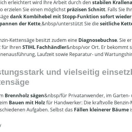
lich erleichtert wird Ihre Arbeit durch den
stabilen Krallen
So erzielen Sie einen möglichst
präzisen Schnitt
. Falls Sie 
säge
dank
Kombihebel mit Stopp-Funktion sofort wieder 
pannen der Kette
&nbsp/unterstützt Sie die
seitliche Ke
nzin-Kettensäge besitzt zudem eine
Diagnosebuchse
. Sie e
 für Ihren
STIHL Fachhändler
&nbsp/vor Ort. Er bekommt s
nenausführung, Laufzeit sowie Reparatur- und Wartungshin
stungsstark und vielseitig einset
tensäge
im
Brennholz sägen
&nbsp/für Privatanwender, im Garten- u
beim
Bauen mit Holz
für Handwerker: Die kraftvolle Benzin
rschiedenen Aufgaben. Selbst das
Fällen kleinerer Bäume
/