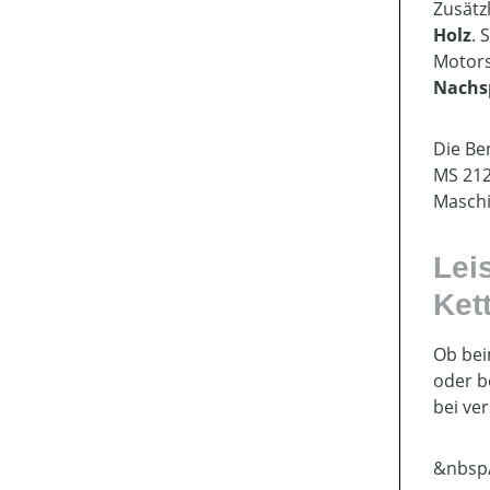
Zusätz
Holz
. 
Motor
Nachs
Die Be
MS 212
Maschi
Lei
Ket
Ob be
oder 
bei ve
&nbsp