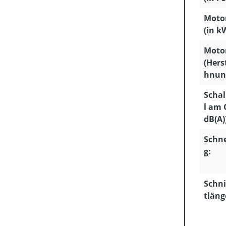
Motor
(in k
Moto
(Hers
hnun
Schal
l am 
dB(A)
Schn
g:
Schni
tläng