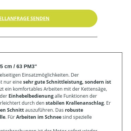
ELLANFRAGE SENDEN
5 cm / 63 PM3"
lseitigen Einsatzmöglichkeiten. Der
t nur eine
sehr
gute Schnittleistung, sondern ist
zt ein komfortables Arbeiten mit der Kettensäge,
 der
Einhebelbedienung
alle Funktionen der
erleichtert durch den
stabilen Krallenanschlag
. Er
sen Schnitt
auszuführen. Das
robuste
lle
. Für
Arbeiten im Schnee
sind spezielle