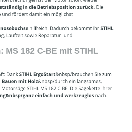
unterbrechungen ist der Motor sofort wieder
tständig in die Betriebsposition zurück.
Die
 und fördert damit ein möglichst
gnosebuchse
hilfreich. Dadurch bekommt Ihr
STIHL
g, Laufzeit sowie Reparatur- und
n: MS 182 C-BE mit STIHL
aft: Dank
STIHL ErgoStart
&nbsp/brauchen Sie zum
m
Bauen mit Holz
&nbsp/durch ein langsames,
-Motorsäge STIHL MS 182 C-BE. Die Sägekette Ihrer
ung
&nbsp/ganz einfach und werkzeuglos
nach.