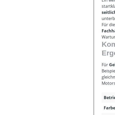
Ein we
startk
seitli
unterb
Für di
Fachh
Wartun
Kom
Erg
Für
Ge
Beispi
gleich
Motors
Betri
Farbe