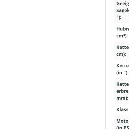
Geeig
Sägek
"):
Hubr
cm³):
Kette
cm):
Kette
(in "):
Kette
erbrei
mm):
Klass
Motor
(in PS