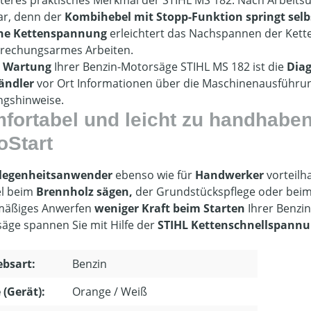
iteres praktisches Merkmal der STIHL MS 182: Nach Arbeits
lar, denn der
Kombihebel mit Stopp-Funktion springt selbs
che Kettenspannung
erleichtert das Nachspannen der Kette
rechungsarmes Arbeiten.
e
Wartung
Ihrer Benzin-Motorsäge STIHL MS 182 ist die
Dia
ändler
vor Ort Informationen über die Maschinenausführun
gshinweise.
fortabel und leicht zu handhabe
oStart
legenheitsanwender
ebenso wie für
Handwerker
vorteilh
el beim
Brennholz sägen
,
der Grundstückspflege oder bei
mäßiges Anwerfen
weniger Kraft beim Starten
Ihrer Benzin
äge spannen Sie mit Hilfe der
STIHL Kettenschnellspann
ebsart:
Benzin
 (Gerät):
Orange / Weiß