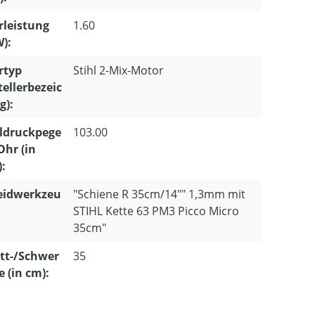
leistung
1.60
W):
rtyp
Stihl 2-Mix-Motor
tellerbezeic
g):
ldruckpege
103.00
Ohr (in
):
eidwerkzeu
"Schiene R 35cm/14"" 1,3mm mit
STIHL Kette 63 PM3 Picco Micro
35cm"
tt-/Schwer
35
e (in cm):