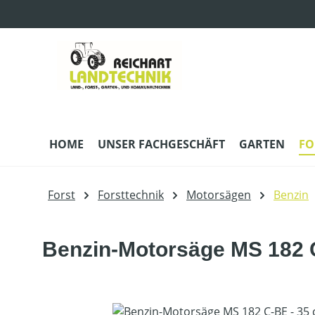
m Hauptinhalt springen
Zur Suche springen
Zur Hauptnavigation springen
HOME
UNSER FACHGESCHÄFT
GARTEN
FO
Forst
Forsttechnik
Motorsägen
Benzin
Benzin-Motorsäge MS 182 C
Bildergalerie überspringen