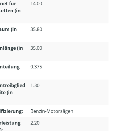
net für
14.00
etten (in
aum (in
35.80
nlänge (in
35.00
nteilung
0.375
ntreibglied
1.30
te (in
ifizierung:
Benzin-Motorsägen
leistung
2.20
):