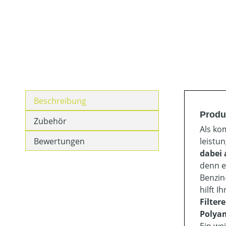
Beschreibung
Produ
Zubehör
Als ko
Bewertungen
leistu
dabei
denn e
Benzin
hilft I
Filter
Polyam